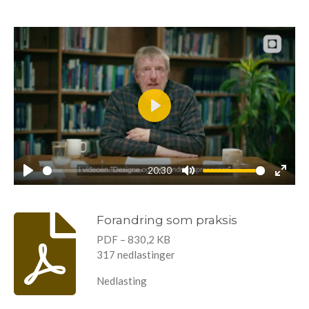
n
P
l
a
20:30
y
P
M
E
l
u
n
Forandring som praksis
a
t
t
y
e
e
PDF – 830,2 KB
r
317 nedlastinger
f
Nedlasting
u
l