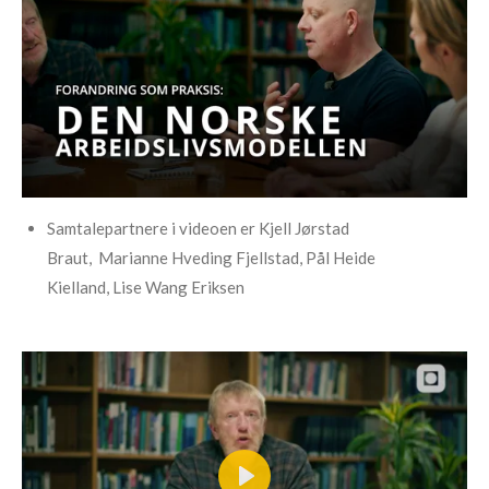
r
f
u
l
l
s
c
r
Samtalepartnere i videoen er
Kjell Jørstad
e
Braut,
Marianne Hveding Fjellstad,
Pål Heide
e
n
Kielland,
Lise
Wang
Eriksen