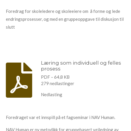
l
Foredrag for skoleledere og skoleeiere om å forme og lede
s
endringsprosesser, og med en gruppeoppgave til diskusjon til
c
slutt
r
e
e
n
Læring som individuell og felles
prosess
PDF – 64,8 KB
279 nedlastinger
Nedlasting
Foredraget var et innspill på et fagseminar i NAV Human.
NAV Human er ny metodikk for gruppebasert veiledning av